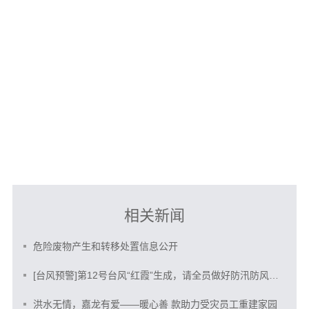
相关新闻
危险废物产生和转移处置信息公开
[台风预警]第12号台风“红霞”生成，请全员做好防汛防风防范
洪水无情，嘉龙有爱——暖心善 款助力受灾员工重建家园