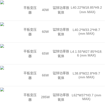
L40.22*W18.85*H9.2
平板变压
锰锌功率铁
40W
（mm MAX)
器
氧体
平板变压
锰锌功率铁
L40.2*W33.2*H8.7
60W
(mm MAX)
器
氧体
平板变压
锰锌功率铁
L4.1.55*W27.85*H18.
65W
6 (mm MAX)
器
氧体
平板变压
锰锌功率铁
L38.8*W22.8*H9.7
66W
(mm MAX)
器
氧体
平板变压
锰锌功率铁
L62*W37*H3.7 (mm
285W
MAX)
器
氧体