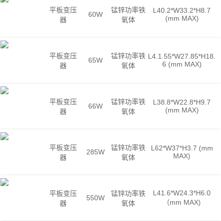
平板变压
锰锌功率铁
L40.2*W33.2*H8.7
60W
(mm MAX)
器
氧体
平板变压
锰锌功率铁
L4.1.55*W27.85*H18.
65W
6 (mm MAX)
器
氧体
平板变压
锰锌功率铁
L38.8*W22.8*H9.7
66W
(mm MAX)
器
氧体
平板变压
锰锌功率铁
L62*W37*H3.7 (mm
285W
MAX)
器
氧体
L41.6*W24.3*H6.0
平板变压
锰锌功率铁
550W
（mm MAX)
器
氧体