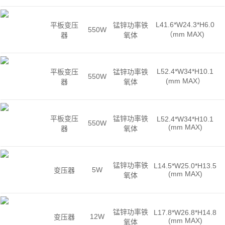
L41.6*W24.3*H6.0
平板变压
锰锌功率铁
550W
（mm MAX)
器
氧体
L52.4*W34*H10.1
平板变压
锰锌功率铁
550W
(mm MAX）
器
氧体
平板变压
锰锌功率铁
L52.4*W34*H10.1
550W
(mm MAX)
器
氧体
锰锌功率铁
L14.5*W25.0*H13.5
5W
变压器
(mm MAX)
氧体
锰锌功率铁
L17.8*W26.8*H14.8
12W
变压器
(mm MAX)
氧体