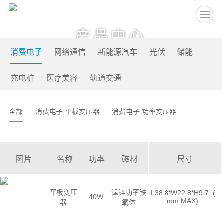
EN
产品中心
消费电子
网络通信
新能源汽车
光伏
储能
充电桩
医疗美容
轨道交通
全部
消费电子 平板变压器
消费电子 功率变压器
图片
名称
功率
磁材
尺寸
平板变压
锰锌功率铁
L38.8*W22.8*H9.7 (
40W
mm MAX)
器
氧体