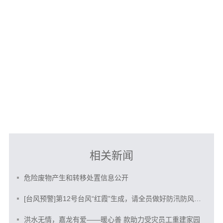
相关新闻
危险废物产生和转移处置信息公开
[台风预警]第12号台风“红霞”生成，请全员做好防汛防风防范
洪水无情，嘉龙有爱——暖心善 款助力受灾员工重建家园