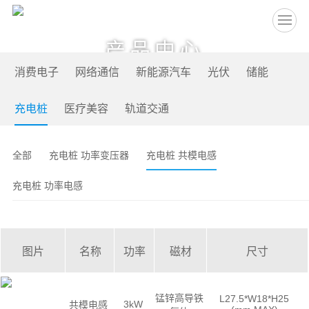
EN
产品中心
消费电子
网络通信
新能源汽车
光伏
储能
充电桩
医疗美容
轨道交通
全部
充电桩 功率变压器
充电桩 共模电感
充电桩 功率电感
图片
名称
功率
磁材
尺寸
锰锌高导铁
L27.5*W18*H25
3kW
共模电感