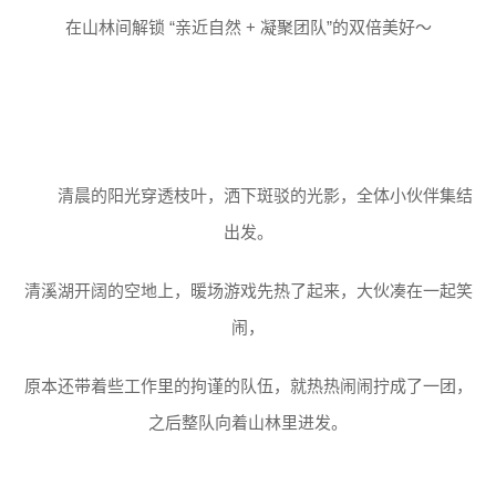
在山林间解锁 “亲近自然 + 凝聚团队”的双倍美好～
清晨的阳光穿透枝叶，洒下斑驳的光影，全体小伙伴集结
出发。
清溪湖开阔的空地上，暖场游戏先热了起来，大伙凑在一起笑
闹，
原本还带着些工作里的拘谨的队伍，就热热闹闹拧成了一团，
之后整队向着山林里进发。