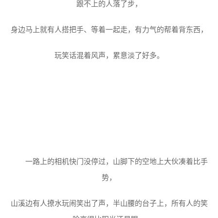
跟不上的人落了步，
身边马上就有人搭把手、等着一起走，有力气的帮着背东西，
玩笑话混着风声，累意淡了好多。
一路上的相机快门没停过，山脚下的空地上大伙凑着比手
势，
山溪边有人撩水玩闹笑出了声，半山腰的台子上，所有人的笑