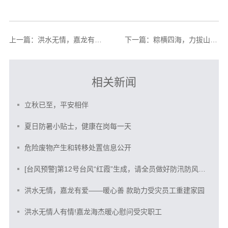
上一篇：
洪水无情，嘉龙有爱——暖心善 款助力受灾员工重建家园
下一篇：
粽横四海，力拔山河——嘉龙海杰迎端午！
相关新闻
立秋已至，平安相伴
夏日防暑小贴士，健康在岗每一天
危险废物产生和转移处置信息公开
[台风预警]第12号台风“红霞”生成，请全员做好防汛防风防范
洪水无情，嘉龙有爱——暖心善 款助力受灾员工重建家园
洪水无情人有情!嘉龙海杰暖心慰问受灾职工