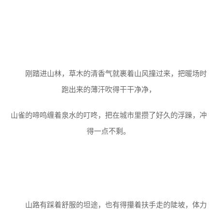
刚踏进山林，草木的清香气就裹着山风撞过来，把暖场时
跑出来的薄汗吹得干干净净，
山雀的啼鸣缠着泉水的叮咚，把在城市里攒了好久的浮躁，冲
得一点不剩。
山路有踩着舒服的坦途，也有得攥着扶手走的陡坡，体力