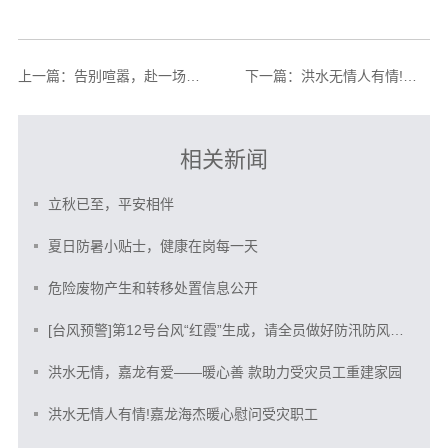
上一篇：
告别喧嚣，赴一场自然与团队的双向奔赴
下一篇：
洪水无情人有情!嘉龙海杰暖心慰问受灾职工
相关新闻
立秋已至，平安相伴
夏日防暑小贴士，健康在岗每一天
危险废物产生和转移处置信息公开
[台风预警]第12号台风“红霞”生成，请全员做好防汛防风防范
洪水无情，嘉龙有爱——暖心善 款助力受灾员工重建家园
洪水无情人有情!嘉龙海杰暖心慰问受灾职工