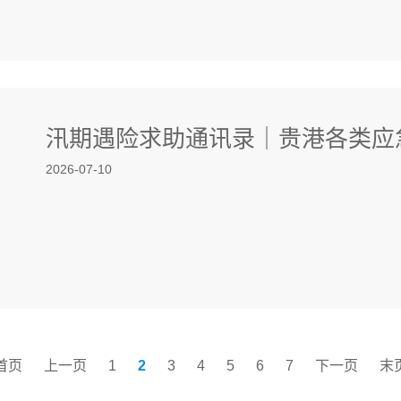
汛期遇险求助通讯录｜贵港各类应
2026-07-10
首页
上一页
1
2
3
4
5
6
7
下一页
末